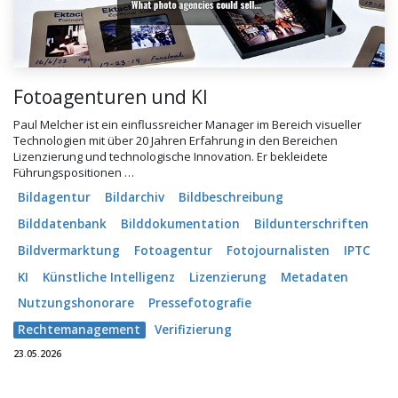
Fotoagenturen und KI
Paul Melcher ist ein einflussreicher Manager im Bereich visueller
Technologien mit über 20 Jahren Erfahrung in den Bereichen
Lizenzierung und technologische Innovation. Er bekleidete
Führungspositionen …
Bildagentur
Bildarchiv
Bildbeschreibung
Bilddatenbank
Bilddokumentation
Bildunterschriften
Bildvermarktung
Fotoagentur
Fotojournalisten
IPTC
KI
Künstliche Intelligenz
Lizenzierung
Metadaten
Nutzungshonorare
Pressefotografie
Rechtemanagement
Verifizierung
23.05.2026