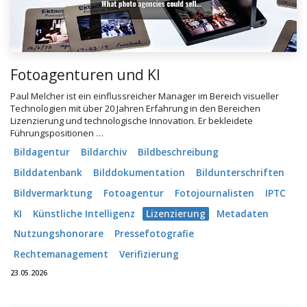
Fotoagenturen und KI
Paul Melcher ist ein einflussreicher Manager im Bereich visueller
Technologien mit über 20 Jahren Erfahrung in den Bereichen
Lizenzierung und technologische Innovation. Er bekleidete
Führungspositionen …
Bildagentur
Bildarchiv
Bildbeschreibung
Bilddatenbank
Bilddokumentation
Bildunterschriften
Bildvermarktung
Fotoagentur
Fotojournalisten
IPTC
KI
Künstliche Intelligenz
Lizenzierung
Metadaten
Nutzungshonorare
Pressefotografie
Rechtemanagement
Verifizierung
23.05.2026