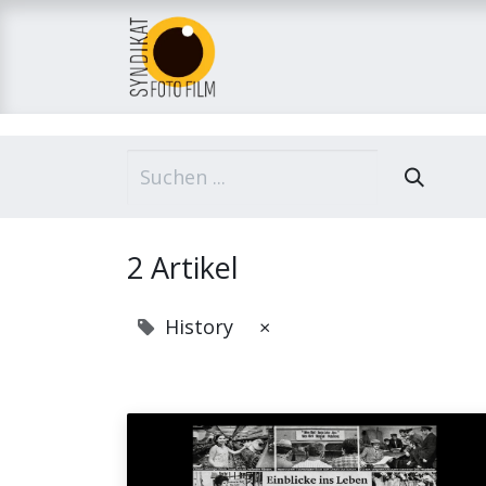
Home
Über uns
M
2 Artikel
History
×