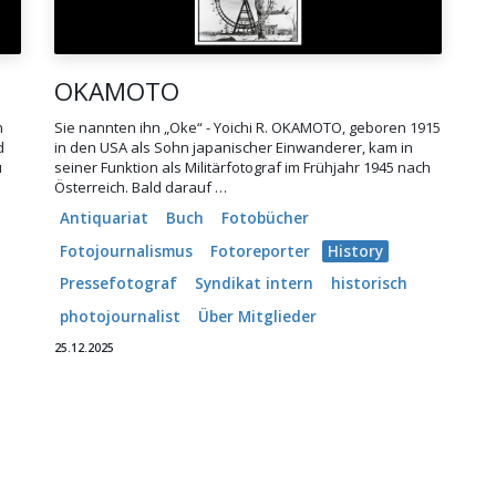
OKAMOTO
n
Sie nannten ihn „Oke“ - Yoichi R. OKAMOTO, geboren 1915
d
in den USA als Sohn japanischer Einwanderer, kam in
u
seiner Funktion als Militärfotograf im Frühjahr 1945 nach
Österreich. Bald darauf …
Antiquariat
Buch
Fotobücher
Fotojournalismus
Fotoreporter
History
Pressefotograf
Syndikat intern
historisch
photojournalist
Über Mitglieder
25.12.2025