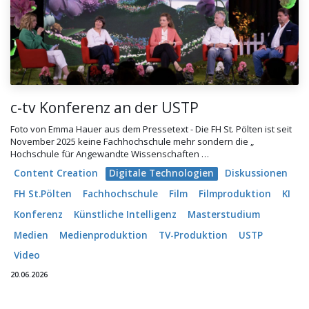
c-tv Konferenz an der USTP
Foto von Emma Hauer aus dem Pressetext - Die FH St. Pölten ist seit
November 2025 keine Fachhochschule mehr sondern die „
Hochschule für Angewandte Wissenschaften …
Content Creation
Digitale Technologien
Diskussionen
FH St.Pölten
Fachhochschule
Film
Filmproduktion
KI
Konferenz
Künstliche Intelligenz
Masterstudium
Medien
Medienproduktion
TV-Produktion
USTP
Video
20.06.2026