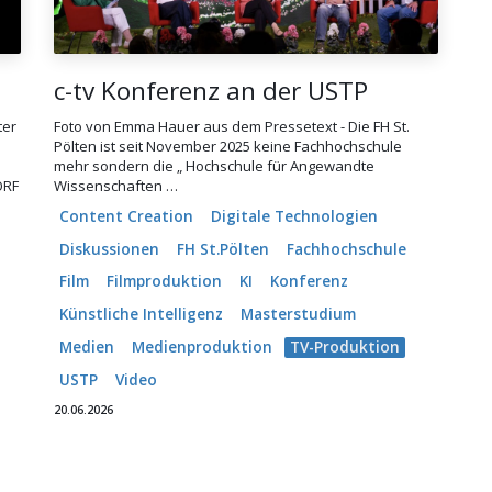
c-tv Konferenz an der USTP
ter
Foto von Emma Hauer aus dem Pressetext - Die FH St.
Pölten ist seit November 2025 keine Fachhochschule
e
mehr sondern die „ Hochschule für Angewandte
ORF
Wissenschaften …
Content Creation
Digitale Technologien
Diskussionen
FH St.Pölten
Fachhochschule
Film
Filmproduktion
KI
Konferenz
Künstliche Intelligenz
Masterstudium
Medien
Medienproduktion
TV-Produktion
USTP
Video
20.06.2026